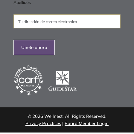
Apellidos
Envía
un
correo
electrónico
a
(Obligatorio)
©
2026
Wellnest. All Rights Reserved.
Privacy Practices
|
Board Member Login