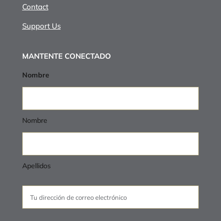
Contact
Support Us
MANTENTE CONECTADO
Nombre
Nombre
Apellidos
Envía
un