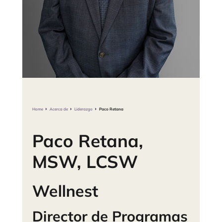
Home
Acerca de
Liderazgo
Paco Retana
Paco Retana,
MSW, LCSW
Wellnest
Director de Programas